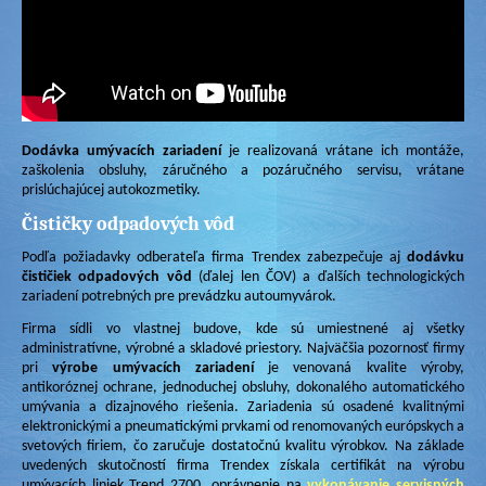
Dodávka umývacích zariadení
je realizovaná vrátane ich montáže,
zaškolenia obsluhy, záručného a pozáručného servisu, vrátane
prislúchajúcej autokozmetiky.
Čističky odpadových vôd
Podľa požiadavky odberateľa firma Trendex zabezpečuje aj
dodávku
čističiek odpadových vôd
(ďalej len ČOV) a ďalších technologických
zariadení potrebných pre prevádzku autoumyvárok.
Firma sídli vo vlastnej budove, kde sú umiestnené aj všetky
administratívne, výrobné a skladové priestory. Najväčšia pozornosť firmy
pri
výrobe umývacích zariadení
je venovaná kvalite výroby,
antikoróznej ochrane, jednoduchej obsluhy, dokonalého automatického
umývania a dizajnového riešenia. Zariadenia sú osadené kvalitnými
elektronickými a pneumatickými prvkami od renomovaných európskych a
svetových firiem, čo zaručuje dostatočnú kvalitu výrobkov. Na základe
uvedených skutočností firma Trendex získala certifikát na výrobu
umývacích liniek Trend 2700, oprávnenie na
vykonávanie servisných