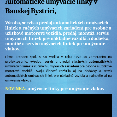
Automatické umývacie linky v
Banskej Bystrici,
Výroba, servis a predaj automatických umývacích
liniek a ručných umývacích zariadení pre osobné a
užitkové motorové vozidlá, predaj, montáž, servis
umývacích liniek pre nákladné vozidlá a dodávka,
montáž a servis umývacích liniek pre umývanie
vlakov.
Firma Trendex spol. s r.o vznikla v roku 1993 so zameraním na
projektovanie, výrobu, servis a predaj vlastných automatických
umývacích liniek a ručných umývacích zariadení
pre osobné a užítkové
motorové vozidlá. Svoju činnosť rozšírila aj na dodávky a servis
automatických umývacích liniek pre nákladné vozidlá a najnovšie aj na
umývanie vlakov
.
NOVINKA:
umývacie linky pre umývanie vlakov